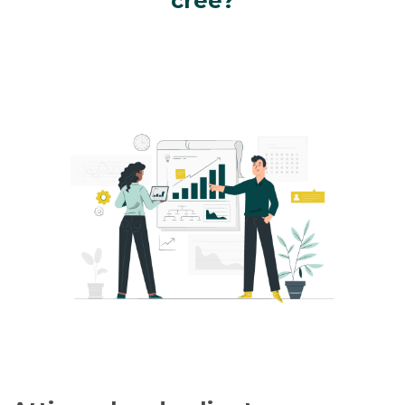
créé?