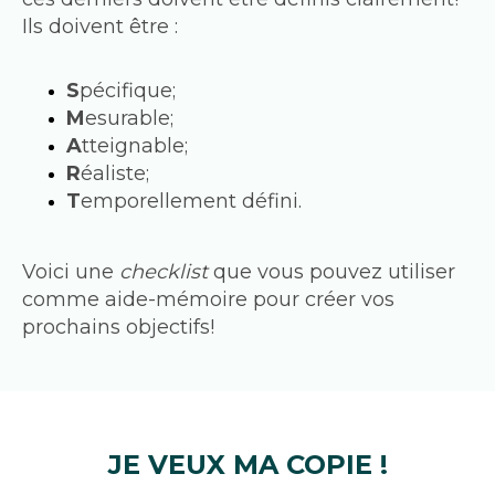
Ils doivent être :
S
pécifique;
M
esurable;
A
tteignable;
R
éaliste;
T
emporellement défini.
Voici une 
checklist 
que vous pouvez utiliser 
comme aide-mémoire pour créer vos 
prochains objectifs!
JE VEUX MA COPIE !