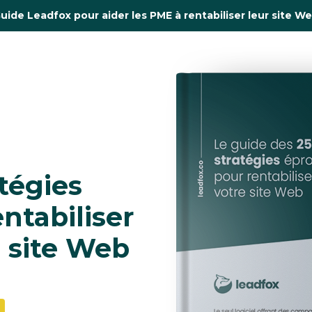
uide Leadfox pour aider les PME à rentabiliser leur site W
tégies 
tabiliser 
 site Web